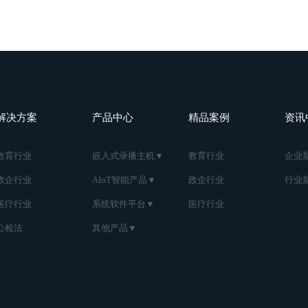
解决方案
产品中心
精品案例
资讯
教育行业
嵌入式录播主机▼
教育行业
企业
政企行业
AIoT智能产品▼
政企行业
行业
医疗行业
系统软件平台▼
医疗行业
公检法
其他产品▼