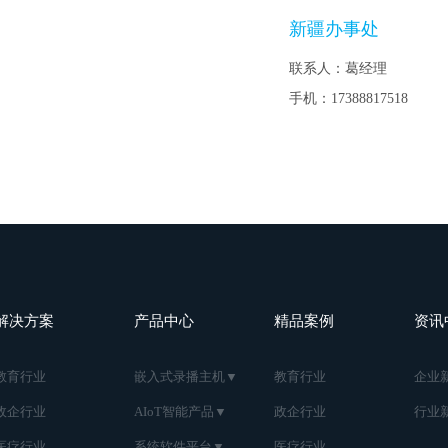
新疆办事处
联系人：葛经理
手机：17388817518
解决方案
产品中心
精品案例
资讯
教育行业
嵌入式录播主机▼
教育行业
企业
政企行业
AIoT智能产品▼
政企行业
行业
医疗行业
系统软件平台▼
医疗行业