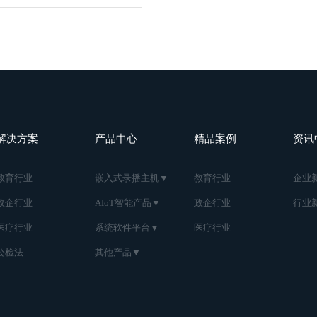
解决方案
产品中心
精品案例
资讯
教育行业
嵌入式录播主机▼
教育行业
企业
政企行业
AIoT智能产品▼
政企行业
行业
医疗行业
系统软件平台▼
医疗行业
公检法
其他产品▼